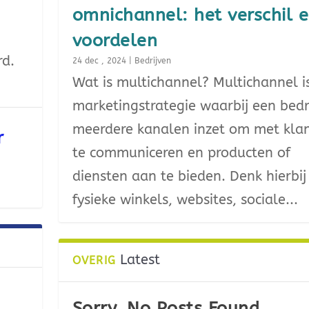
omnichannel: het verschil 
voordelen
rd.
24 dec , 2024
|
Bedrijven
Wat is multichannel? Multichannel i
marketingstrategie waarbij een bedri
meerdere kanalen inzet om met kla
r
te communiceren en producten of
diensten aan te bieden. Denk hierbij
fysieke winkels, websites, sociale...
Latest
OVERIG
Sorry, No Posts Found