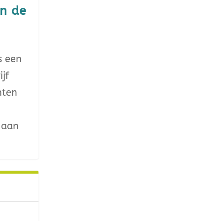
en de
s een
jf
nten
 aan