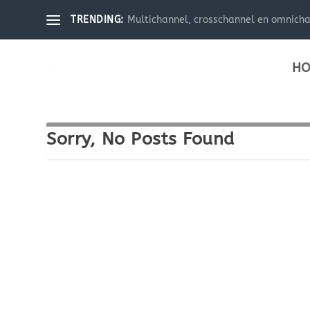
Multichannel, crosschannel en omnichann
TRENDING:
HO
Sorry, No Posts Found