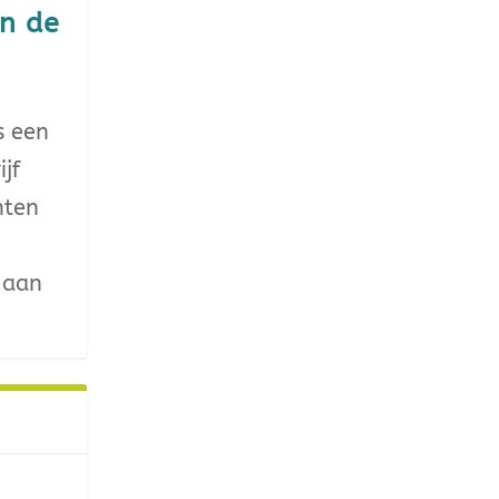
en de
s een
jf
nten
 aan