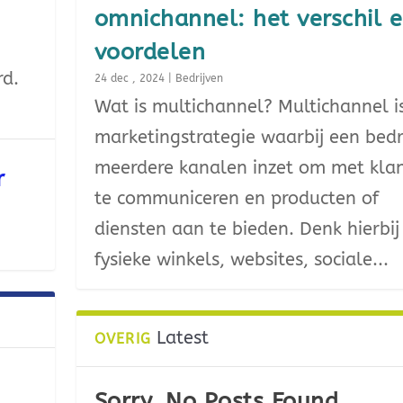
omnichannel: het verschil 
voordelen
rd.
24 dec , 2024
|
Bedrijven
Wat is multichannel? Multichannel i
marketingstrategie waarbij een bedri
meerdere kanalen inzet om met kla
r
te communiceren en producten of
diensten aan te bieden. Denk hierbij
fysieke winkels, websites, sociale...
Latest
OVERIG
Sorry, No Posts Found