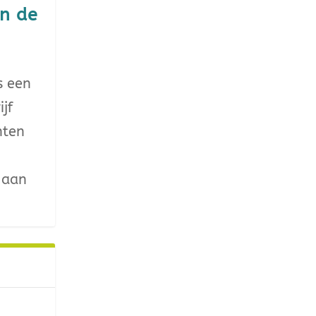
en de
s een
jf
nten
 aan