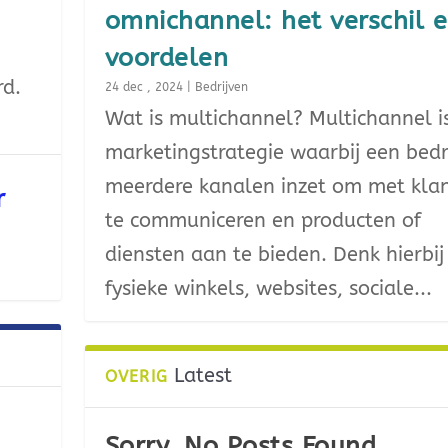
omnichannel: het verschil 
voordelen
rd.
24 dec , 2024
|
Bedrijven
Wat is multichannel? Multichannel i
marketingstrategie waarbij een bedri
meerdere kanalen inzet om met kla
r
te communiceren en producten of
diensten aan te bieden. Denk hierbij
fysieke winkels, websites, sociale...
Latest
OVERIG
Sorry, No Posts Found